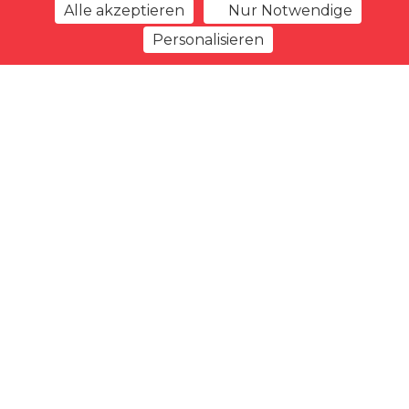
Alle akzeptieren
Nur Notwendige
Personalisieren
zurück zur Übersicht
Merkliste
Vorheriges Angebot
Nächstes Angebot
Typ
Geschlecht
Ankunftsdatum