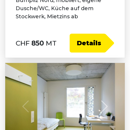
Bümpliz Nord, möbliert, eigene
Dusche/WC, Küche auf dem
Stockwerk, Mietzins ab
CHF
850
MT
Details