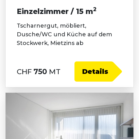
2
Einzelzimmer / 15 m
Tscharnergut, möbliert,
Dusche/WC und Küche auf dem
Stockwerk, Mietzins ab
CHF
750
MT
Details