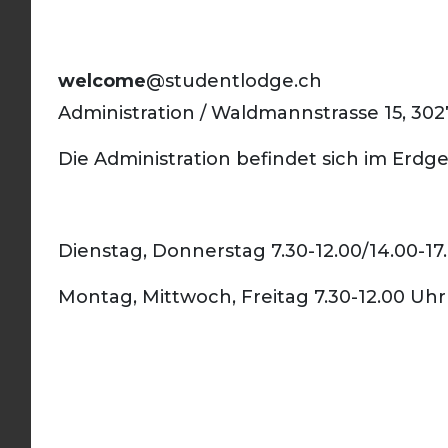
der Regel mit zwei
Frauen oder zwei
Männern belegt. Auf
welcome
@studentlodge.ch
Anfrage können
Administration / Waldmannstrasse 15, 30
Die Administration befindet sich im Erdg
werden.
Frau
Dienstag, Donnerstag 7.30-12.00/14.00-17
Mann
Montag, Mittwoch, Freitag 7.30-12.00 Uhr