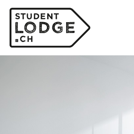
Cookie-Einstellungen
P
Lei
Was wi
Wer kann
Infra
WLAN, Möbel, Zusa