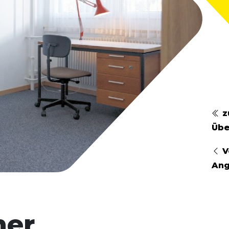
z
Übe
V
An
mer