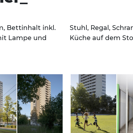
 Bettinhalt inkl.
ndausstattung der
 mit Lampe und
Küche auf dem St