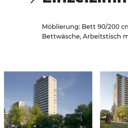
Möblierung: Bett 90/200 cm,
Stuhl, Regal, Schrank. Gru
Bettwäsche, Arbeitstisch