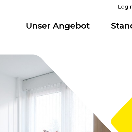
Logi
Unser Angebot
Stan
arkplatz
Bolligen
Übersicht
Mietobjekte
stungen
Bümpliz Nord
Auf einen Blick
Alle anzeigen
r bieten
Alle Standorte
Tscharnergut
Einzelzimmer
Bümplizstrasse
Studio
 mieten
Wankdorf City
WG-Wohnung
struktur
Business-Apartment
tzräume