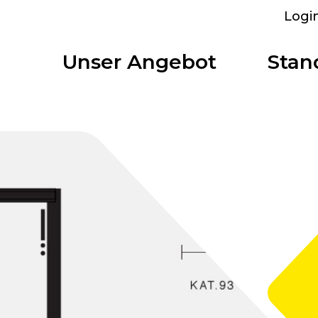
Logi
Unser Angebot
Stan
arkplatz
Bolligen
Übersicht
Mietobjekte
stungen
Bümpliz Nord
Auf einen Blick
Alle anzeigen
r bieten
Alle Standorte
Tscharnergut
Einzelzimmer
Bümplizstrasse
Studio
 mieten
Wankdorf City
WG-Wohnung
struktur
Business-Apartment
tzräume