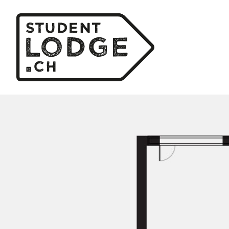
Cookie-Einstellungen
P
Lei
Was wi
Wer kann
Infra
WLAN, Möbel, Zusa