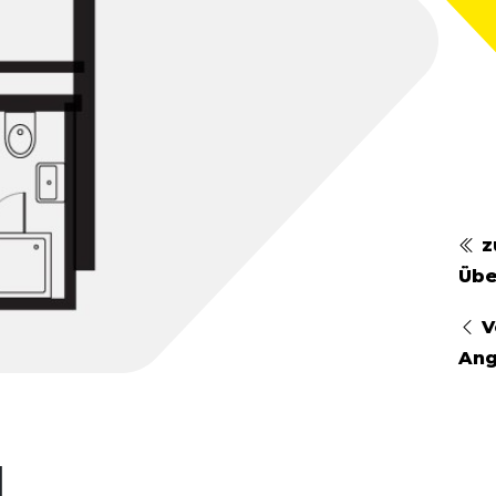
z
Übe
V
An
1