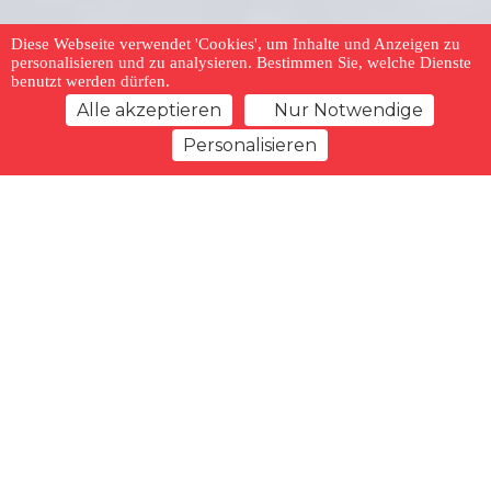
Diese Webseite verwendet 'Cookies', um Inhalte und Anzeigen zu
personalisieren und zu analysieren. Bestimmen Sie, welche Dienste
benutzt werden dürfen.
Alle akzeptieren
Nur Notwendige
Personalisieren
zurück zur Übersicht
Merkliste
Vorheriges Angebot
Nächstes Angebot
Typ