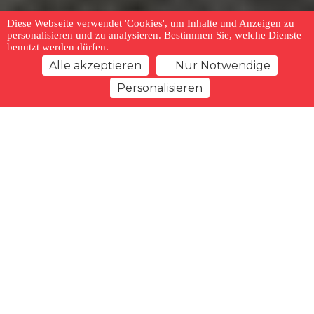
Diese Webseite verwendet 'Cookies', um Inhalte und Anzeigen zu
personalisieren und zu analysieren. Bestimmen Sie, welche Dienste
benutzt werden dürfen.
Alle akzeptieren
Nur Notwendige
Personalisieren
zurück zur Übersicht
Merkliste
Vorheriges Angebot
Nächstes Angebot
Typ