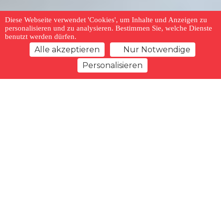
Diese Webseite verwendet 'Cookies', um Inhalte und Anzeigen zu
personalisieren und zu analysieren. Bestimmen Sie, welche Dienste
benutzt werden dürfen.
Alle akzeptieren
Nur Notwendige
Personalisieren
zurück zur Übersicht
Merkliste
Vorheriges Angebot
Nächstes Angebot
Typ