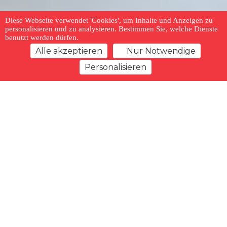
Diese Webseite verwendet 'Cookies', um Inhalte und Anzeigen zu
personalisieren und zu analysieren. Bestimmen Sie, welche Dienste
benutzt werden dürfen.
Alle akzeptieren
Nur Notwendige
Personalisieren
zurück zur Übersicht
Merkliste
Vorheriges Angebot
Nächstes Angebot
Typ